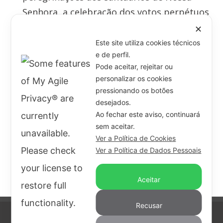
Senhora, a celebração dos votos perpétuos
das nossas jovens irmãs.
✕
Este site utiliza cookies técnicos
e de perfil.
Pode aceitar, rejeitar ou
Como Maria Rivier: ser um
personalizar os cookies
pressionando os botões
evangelho aberto, onde todos
desejados.
Ao fechar este aviso, continuará
possam ler Jesus Cristo!
sem aceitar.
- Beata Maria Rivier -
Ver a Política de Cookies
Ver a Política de Dados Pessoais
Aceitar
Recusar
Soeurs de la Présentation de Marie, Castel