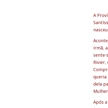
A Prov
Santís
nasceu
Aconte
irmã, 
sente-
Rivier,
Compre
queria.
dela pa
Mulher
Após a