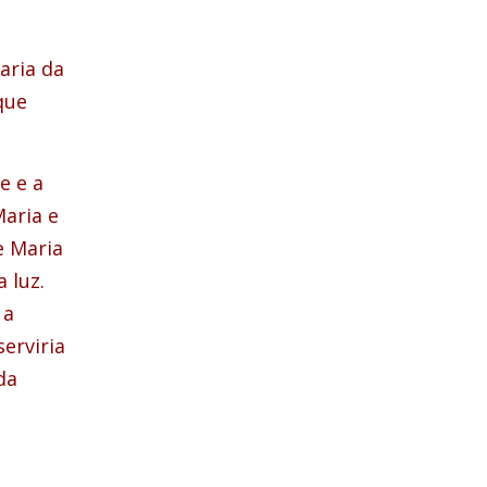
aria da
que
e e a
Maria e
e Maria
 luz.
 a
serviria
da